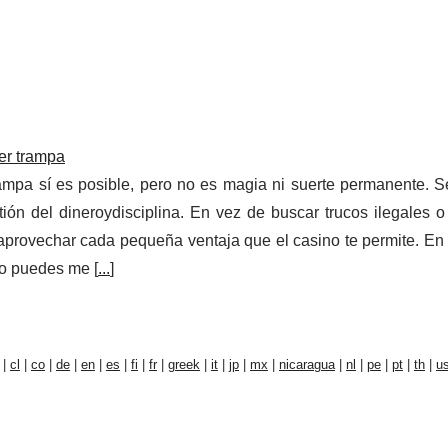
er trampa
ampa sí es posible, pero no es magia ni suerte permanente. Se
ión del dineroydisciplina. En vez de buscar trucos ilegales o
y aprovechar cada pequeña ventaja que el casino te permite. En
o puedes me [
...
]
|
cl
|
co
|
de
|
en
|
es
|
fi
|
fr
|
greek
|
it
|
jp
|
mx
|
nicaragua
|
nl
|
pe
|
pt
|
th
|
u