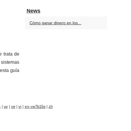
News
Cómo ganar dinero en los...
 trata de
 sistemas
 esta guía
s
|
uy
|
ve
|
vi
|
xn--ve7b15g
|
zh