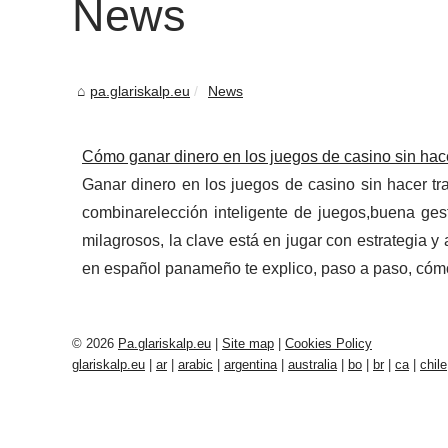
News
pa.glariskalp.eu
News
Cómo ganar dinero en los juegos de casino sin hac
Ganar dinero en los juegos de casino sin hacer tr
combinarelección inteligente de juegos,buena gest
milagrosos, la clave está en jugar con estrategia 
en español panameño te explico, paso a paso, cóm
© 2026
Pa.glariskalp.eu
|
Site map
|
Cookies Policy
glariskalp.eu
|
ar
|
arabic
|
argentina
|
australia
|
bo
|
br
|
ca
|
chile